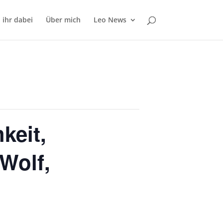
 ihr dabei
Über mich
Leo News
keit,
Wolf,