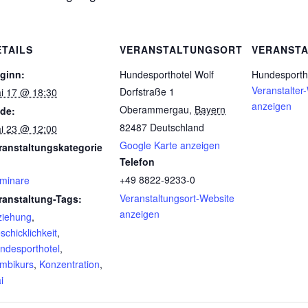
ETAILS
VERANSTALTUNGSORT
VERANSTA
ginn:
Hundesporthotel Wolf
Hundesporth
Veranstalter
Dorfstraße 1
i 17 @ 18:30
anzeigen
Oberammergau
,
Bayern
de:
82487
Deutschland
i 23 @ 12:00
Google Karte anzeigen
ranstaltungskategorie
Telefon
+49 8822-9233-0
minare
Veranstaltungsort-Website
ranstaltung-Tags:
anzeigen
ziehung
,
schicklichkeit
,
ndesporthotel
,
mbikurs
,
Konzentration
,
i