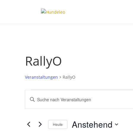
RallyO
Veranstaltungen
RallyO
Veranstaltungen
Veranstaltungen
Bitte
Suche
Schlüsselwort
und
eingeben.
Ansichten,
Suche
Anstehend
Navigation
nach
Heute
Veranstaltungen