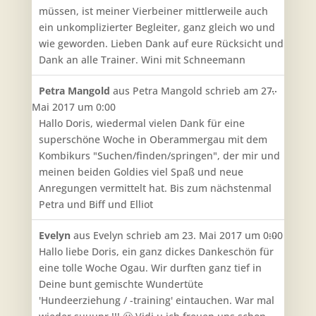
müssen, ist meiner Vierbeiner mittlerweile auch
ein unkomplizierter Begleiter, ganz gleich wo und
wie geworden. Lieben Dank auf eure Rücksicht und
Dank an alle Trainer. Wini mit Schneemann
Diese
...
Petra Mangold
aus
Petra Mangold
schrieb am
27.
Metabo
Mai 2017
um
0:00
ein-/aus
Hallo Doris, wiedermal vielen Dank für eine
superschöne Woche in Oberammergau mit dem
Kombikurs "Suchen/finden/springen", der mir und
meinen beiden Goldies viel Spaß und neue
Anregungen vermittelt hat. Bis zum nächstenmal
Petra und Biff und Elliot
Diese
...
Evelyn
aus
Evelyn
schrieb am
23. Mai 2017
um
0:00
Metabo
Hallo liebe Doris, ein ganz dickes Dankeschön für
ein-/aus
eine tolle Woche Ogau. Wir durften ganz tief in
Deine bunt gemischte Wundertüte
'Hundeerziehung / -training' eintauchen. War mal