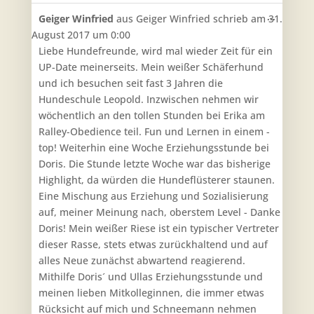
Diese
...
Geiger Winfried
aus
Geiger Winfried
schrieb am
31.
Metabo
August 2017
um
0:00
ein-/aus
Liebe Hundefreunde, wird mal wieder Zeit für ein
UP-Date meinerseits. Mein weißer Schäferhund
und ich besuchen seit fast 3 Jahren die
Hundeschule Leopold. Inzwischen nehmen wir
wöchentlich an den tollen Stunden bei Erika am
Ralley-Obedience teil. Fun und Lernen in einem -
top! Weiterhin eine Woche Erziehungsstunde bei
Doris. Die Stunde letzte Woche war das bisherige
Highlight, da würden die Hundeflüsterer staunen.
Eine Mischung aus Erziehung und Sozialisierung
auf, meiner Meinung nach, oberstem Level - Danke
Doris! Mein weißer Riese ist ein typischer Vertreter
dieser Rasse, stets etwas zurückhaltend und auf
alles Neue zunächst abwartend reagierend.
Mithilfe Doris´ und Ullas Erziehungsstunde und
meinen lieben Mitkolleginnen, die immer etwas
Rücksicht auf mich und Schneemann nehmen