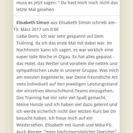
muss es jetzt sagen: " Du hast mich noch nicht das
letzte Mal gesehen
Diese
...
Elisabeth Simon
aus
Elisabeth Simon
schrieb am
Metabo
19. März 2017
um
0:00
ein-/aus
Liebe Doris, ich war sehr gespannt auf Dein
Training, da ich das erste Mal mit dabei war. Im
Nachhinein kann ich sagen, es war wirklich eine
super tolle Woche in O'gau. Es hat alles gepasst -
das Hotel, das Wetter und vorallem die netten und
sympathischen Leute in unserer Gruppe. Was mich
am meisten begeisterte, war Deine freundliche Art
stets individuell auf den jeweiligen Leistungsstand
der einzelnen Mensch/Hund-Teams einzugehen.
Das Training hat mir sehr viel Spaß gemacht.
Meine Hunde und ich haben viel dazu gelernt und
ich werde sicherlich nicht den letzten Kurs bei Dir
besucht haben. Ich freue mich auf ein
Wiedersehen. Elisabeth mit Gundi und Mika PS:
Auch Renate, "mein höchstpersönlicher Dogsitter",