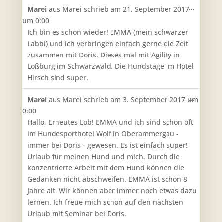
Diese
...
Marei
aus
Marei
schrieb am
21. September 2017
Metabo
um
0:00
ein-/aus
Ich bin es schon wieder! EMMA (mein schwarzer
Labbi) und ich verbringen einfach gerne die Zeit
zusammen mit Doris. Dieses mal mit Agility in
Loßburg im Schwarzwald. Die Hundstage im Hotel
Hirsch sind super.
Diese
...
Marei
aus
Marei
schrieb am
3. September 2017
um
Metabo
0:00
ein-/aus
Hallo, Erneutes Lob! EMMA und ich sind schon oft
im Hundesporthotel Wolf in Oberammergau -
immer bei Doris - gewesen. Es ist einfach super!
Urlaub für meinen Hund und mich. Durch die
konzentrierte Arbeit mit dem Hund können die
Gedanken nicht abschweifen. EMMA ist schon 8
Jahre alt. Wir können aber immer noch etwas dazu
lernen. Ich freue mich schon auf den nächsten
Urlaub mit Seminar bei Doris.