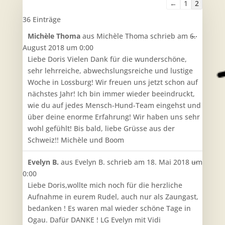
Navigation
←
1
2
der
36 Einträge
Gästebuchliste
Diese
...
Michèle Thoma
aus
Michèle Thoma
schrieb am
6.
Metabo
August 2018
um
0:00
ein-/aus
Liebe Doris Vielen Dank für die wunderschöne,
sehr lehrreiche, abwechslungsreiche und lustige
Woche in Lossburg! Wir freuen uns jetzt schon auf
nächstes Jahr! Ich bin immer wieder beeindruckt,
wie du auf jedes Mensch-Hund-Team eingehst und
über deine enorme Erfahrung! Wir haben uns sehr
wohl gefühlt! Bis bald, liebe Grüsse aus der
Schweiz!! Michèle und Boom
Diese
...
Evelyn B.
aus
Evelyn B.
schrieb am
18. Mai 2018
um
Metabo
0:00
ein-/aus
Liebe Doris,wollte mich noch für die herzliche
Aufnahme in eurem Rudel, auch nur als Zaungast,
bedanken ! Es waren mal wieder schöne Tage in
Ogau. Dafür DANKE ! LG Evelyn mit Vidi