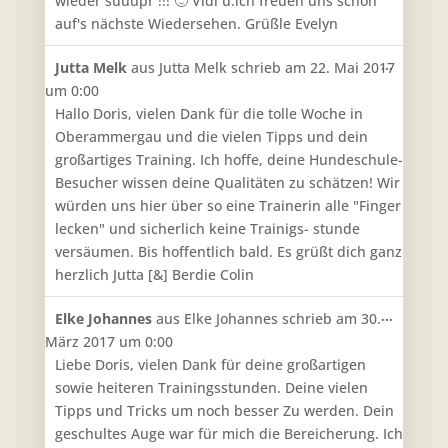
wieder suuupr !!! 🙂 Vidi u.ich freuen uns schon
auf's nächste Wiedersehen. Grüßle Evelyn
Diese
...
Jutta Melk
aus
Jutta Melk
schrieb am
22. Mai 2017
Metabo
um
0:00
ein-/aus
Hallo Doris, vielen Dank für die tolle Woche in
Oberammergau und die vielen Tipps und dein
großartiges Training. Ich hoffe, deine Hundeschule-
Besucher wissen deine Qualitäten zu schätzen! Wir
würden uns hier über so eine Trainerin alle "Finger
lecken" und sicherlich keine Trainigs- stunde
versäumen. Bis hoffentlich bald. Es grüßt dich ganz
herzlich Jutta [&] Berdie Colin
Diese
...
Elke Johannes
aus
Elke Johannes
schrieb am
30.
Metabo
März 2017
um
0:00
ein-/aus
Liebe Doris, vielen Dank für deine großartigen
sowie heiteren Trainingsstunden. Deine vielen
Tipps und Tricks um noch besser Zu werden. Dein
geschultes Auge war für mich die Bereicherung. Ich