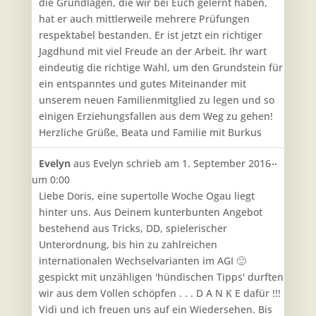
die Grundlagen, die wir bei Euch gelernt haben,
hat er auch mittlerweile mehrere Prüfungen
respektabel bestanden. Er ist jetzt ein richtiger
Jagdhund mit viel Freude an der Arbeit. Ihr wart
eindeutig die richtige Wahl, um den Grundstein für
ein entspanntes und gutes Miteinander mit
unserem neuen Familienmitglied zu legen und so
einigen Erziehungsfallen aus dem Weg zu gehen!
Herzliche Grüße, Beata und Familie mit Burkus
Diese
...
Evelyn
aus
Evelyn
schrieb am
1. September 2016
Metabo
um
0:00
ein-/aus
Liebe Doris, eine supertolle Woche Ogau liegt
hinter uns. Aus Deinem kunterbunten Angebot
bestehend aus Tricks, DD, spielerischer
Unterordnung, bis hin zu zahlreichen
internationalen Wechselvarianten im AGI 🙂
gespickt mit unzähligen 'hündischen Tipps' durften
wir aus dem Vollen schöpfen . . . D A N K E dafür !!!
Vidi und ich freuen uns auf ein Wiedersehen. Bis