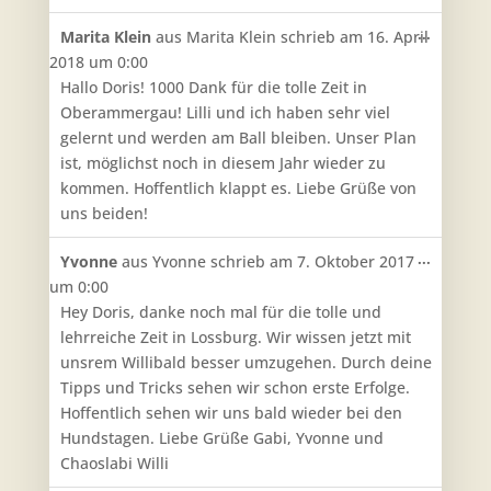
Diese
...
Marita Klein
aus
Marita Klein
schrieb am
16. April
Metabo
2018
um
0:00
ein-/aus
Hallo Doris! 1000 Dank für die tolle Zeit in
Oberammergau! Lilli und ich haben sehr viel
gelernt und werden am Ball bleiben. Unser Plan
ist, möglichst noch in diesem Jahr wieder zu
kommen. Hoffentlich klappt es. Liebe Grüße von
uns beiden!
Diese
...
Yvonne
aus
Yvonne
schrieb am
7. Oktober 2017
Metabo
um
0:00
ein-/aus
Hey Doris, danke noch mal für die tolle und
lehrreiche Zeit in Lossburg. Wir wissen jetzt mit
unsrem Willibald besser umzugehen. Durch deine
Tipps und Tricks sehen wir schon erste Erfolge.
Hoffentlich sehen wir uns bald wieder bei den
Hundstagen. Liebe Grüße Gabi, Yvonne und
Chaoslabi Willi