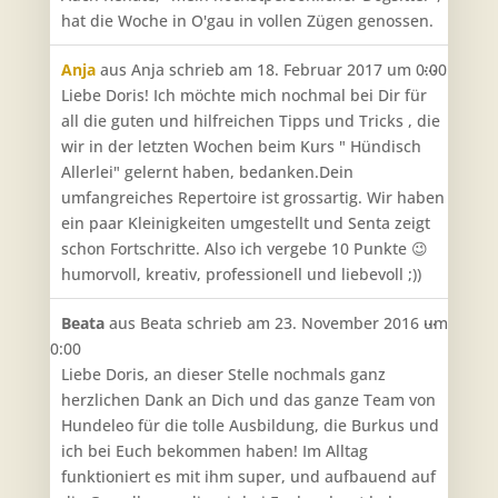
hat die Woche in O'gau in vollen Zügen genossen.
Diese
...
Anja
aus
Anja
schrieb am
18. Februar 2017
um
0:00
Metabo
Liebe Doris! Ich möchte mich nochmal bei Dir für
ein-/aus
all die guten und hilfreichen Tipps und Tricks , die
wir in der letzten Wochen beim Kurs " Hündisch
Allerlei" gelernt haben, bedanken.Dein
umfangreiches Repertoire ist grossartig. Wir haben
ein paar Kleinigkeiten umgestellt und Senta zeigt
schon Fortschritte. Also ich vergebe 10 Punkte 😉
humorvoll, kreativ, professionell und liebevoll ;))
Diese
...
Beata
aus
Beata
schrieb am
23. November 2016
um
Metabo
0:00
ein-/aus
Liebe Doris, an dieser Stelle nochmals ganz
herzlichen Dank an Dich und das ganze Team von
Hundeleo für die tolle Ausbildung, die Burkus und
ich bei Euch bekommen haben! Im Alltag
funktioniert es mit ihm super, und aufbauend auf