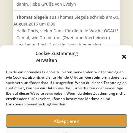
dahin, liebe Grüße von Evelyn
Diese
...
Thomas Siegele
aus
Thomas Siegele
schrieb am
30.
Metabo
August 2016
um
0:00
ein-/aus
Hallo Doris, vielen Dank für die tolle Woche OGAU !
Genial, wie Du mit uns (Zwei- und Vierbeinern)
gearbeitet hast. Trotz der verschiedensten
Vorkenntnisse/Bildungsstände am Leinenanfang
Cookie-Zustimmung
und Leinenende hast Du für jeden ein optimales
verwalten
Training zusammengestellt. Das hat Spaß auf mehr
gemacht und deshalb freuen wir uns schon wieder
Um dir ein optimales Erlebnis zu bieten, verwenden wir Technologien
wie Cookies, also nicht die für Hunde 🐶🍪, um Geräteinformationen zu
auf ein Wiedersehen. Thomas, Susanne und Wallis
speichern und/oder darauf zuzugreifen. Wenn du diesen Technologien
zustimmst, können wir Daten wie das Surfverhalten oder eindeutige
Navigation
←
1
2
IDs auf dieser Website verarbeiten. Wenn du deine Zustimmung nicht
der
erteilst oder zurückziehst, können bestimmte Merkmale und
Funktionen beeinträchtigt werden.
Gästebuchliste
Akzeptieren