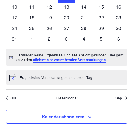
Veranstaltungen
Veranstaltungen
Veranstaltungen
Veranstaltungen
Veranstaltungen
Veranstaltunge
Veranst
0
0
0
0
0
0
0
10
11
12
13
14
15
16
Veranstaltungen
Veranstaltungen
Veranstaltungen
Veranstaltungen
Veranstaltungen
Veranstaltungen
Veranst
0
0
0
0
0
0
0
17
18
19
20
21
22
23
Veranstaltungen
Veranstaltungen
Veranstaltungen
Veranstaltungen
Veranstaltungen
Veranstaltungen
Veranst
0
0
0
0
0
0
0
24
25
26
27
28
29
30
Veranstaltungen
Veranstaltungen
Veranstaltungen
Veranstaltungen
Veranstaltungen
Veranstaltungen
Veranst
0
0
0
0
0
0
0
31
1
2
3
4
5
6
Veranstaltungen
Veranstaltungen
Veranstaltungen
Veranstaltungen
Veranstaltungen
Veranstaltunge
Veranst
Es wurden keine Ergebnisse für diese Ansicht gefunden. Hier geht
Hinweis
es zu den
nächsten bevorstehenden Veranstaltungen
.
Es gibt keine Veranstaltungen an diesem Tag.
Hinweis
Juli
Dieser Monat
Sep.
Kalender abonnieren