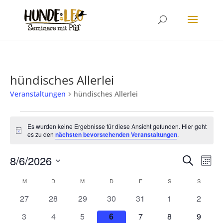
hündisches Allerlei
Veranstaltungen
hündisches Allerlei
Veranstaltungen
Es wurden keine Ergebnisse für diese Ansicht gefunden. Hier geht
Hinweis
es zu den
nächsten bevorstehenden Veranstaltungen
.
Veranstalt
Veran
8/6/2026
Suche
Mona
Ansic
Suche
Datum
Navi
Kalender
M
MONTAG
D
DIENSTAG
M
MITTWOCH
D
DONNERSTAG
F
FREITAG
S
SAMSTAG
S
SONNT
und
wählen.
von
Ansichten,
0
0
0
0
0
0
0
27
28
29
30
31
1
2
Veranstaltungen
Navigation
Veranstaltungen
Veranstaltungen
Veranstaltungen
Veranstaltungen
Veranstaltungen
Veranstaltunge
Veranst
0
0
0
0
0
0
0
3
4
5
6
7
8
9