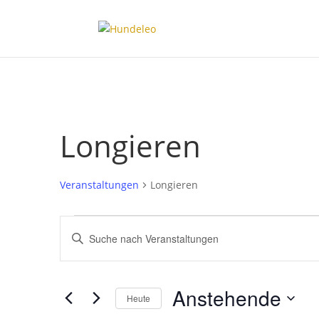
Longieren
Veranstaltungen
Longieren
Veranstaltungen
Veranstaltungen
Bitte
Suche
Schlüsselwort
und
eingeben.
Ansichten,
Suche
Anstehende
Navigation
nach
Heute
Veranstaltungen