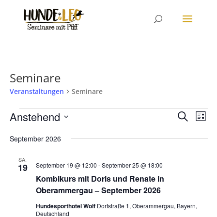
Seminare
Veranstaltungen
Seminare
Veranstaltungen
Veranstalt
Veran
Anstehend
Suche
Liste
Ansic
Suche
Datum
Navi
und
September 2026
wählen.
Ansichten,
SA.
Navigation
September 19 @ 12:00
-
September 25 @ 18:00
19
Kombikurs mit Doris und Renate in
Oberammergau – September 2026
Hundesporthotel Wolf
Dorfstraße 1, Oberammergau, Bayern,
Deutschland