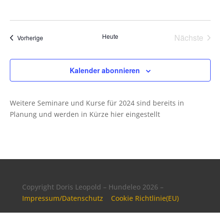
Heute
Nächste
Veranstaltungen
Vorherige
Veransta
Kalender abonnieren
Weitere Seminare und Kurse für 2024 sind bereits in
Planung und werden in Kürze hier eingestellt
Copyright Doris Leopold – Hundeleo 2026 –
Impressum/Datenschutz
Cookie Richtlinie(EU)